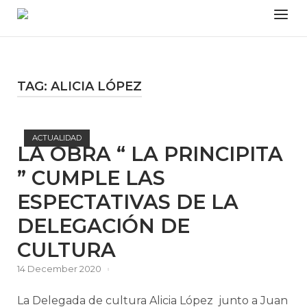
Skip
Menu
to
content
TAG:
ALICIA LÓPEZ
Open post
ACTUALIDAD
LA OBRA “ LA PRINCIPITA
” CUMPLE LAS
ESPECTATIVAS DE LA
DELEGACIÓN DE
CULTURA
14 December 2020
La Delegada de cultura Alicia López junto a Juan