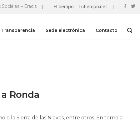
|
El tiempo - Tutiempo.net
|
 Sociales – Eracis
Transparencia
Sede electrónica
Contacto
OPEN
SEAR
BAR
n a Ronda
 o la Sierra de las Nieves, entre otros. En torno a