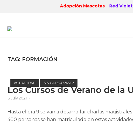
Skip
Adopción Mascotas
Red Violet
to
content
TAG:
FORMACIÓN
ACTUALIDAD
SIN CATEGORIZAR
Los Cursos de Verano de la 
6 July 2021
Hasta el día 9 se van a desarrollar charlas magistrale
400 personas se han matriculado en estas actividades 