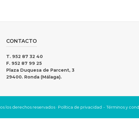
CONTACTO
T. 952 87 32 40
F. 952 87 99 25
Plaza Duquesa de Parcent, 3
29400. Ronda (Málaga).
os los derechos reservados ·
Política de privacidad
Términos y cond