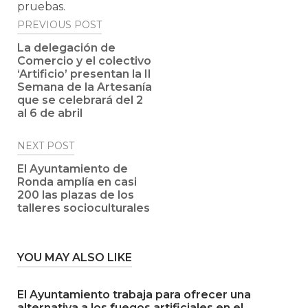
pruebas.
Post
PREVIOUS POST
navigation
La delegación de
Comercio y el colectivo
‘Artificio’ presentan la II
Semana de la Artesanía
que se celebrará del 2
al 6 de abril
NEXT POST
El Ayuntamiento de
Ronda amplía en casi
200 las plazas de los
talleres socioculturales
YOU MAY ALSO LIKE
El Ayuntamiento trabaja para ofrecer una
alternativa a los fuegos artificiales en el