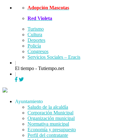
Skip
Adopción Mascotas
to
Red Violeta
content
Turismo
Cultura
Deportes
Policía
Congresos
Servicios Sociales – Eracis
|
El tiempo - Tutiempo.net
|
Menu
Ayuntamiento
Saludo de la alcaldía
Corporación Municipal
Organización municipal
Normativa municipal
Economía y presupuesto
Perfil del contratante