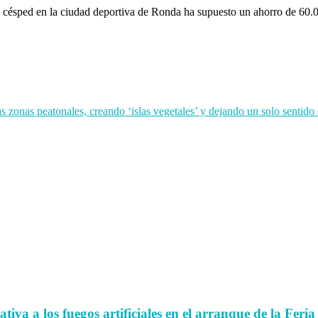
l césped en la ciudad deportiva de Ronda ha supuesto un ahorro de 60.00
 zonas peatonales, creando ‘islas vegetales’ y dejando un solo sentido 
iva a los fuegos artificiales en el arranque de la Feria