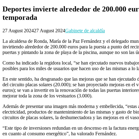
Deportes invierte alrededor de 200.000 euro
temporada
27 August 2024
27 August 2024
Gabinete de alcaldía
La alcaldesa de Ronda, María de la Paz Fernández y el delegado munici
invirtiendo alrededor de 200.000 euros para la puesta a punto del reci
puertas y pintando la zona de playa de la piscina, aunque no son las ú
Como ha indicado la regidora local, “se han ejecutado nuevos trabajos
posibles para los miles de usuarios que hacen uso de las mismas a lo l
En este sentido, ha desgranado que las mejoras que se han ejecutado 
del circuito placas solares (20.000); se han proyectado mejoras en el 
euros); se van a invertir en la renovación de todas las puertas interi
mejorar toda la zona de los vestuarios (3.000).
Además de presentar una imagen más moderna y embellecida, “estas act
electricidad, productos de mantenimiento de las mismas y gasto de bio
circuitos de placas solares, la deshumectadora y las mejoras en el vas
“Este tipo de inversiones redundan en un descenso en la factura energ
en cuanto al consumo energético”, ha valorado Fernández.