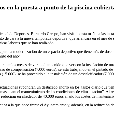
s en la puesta a punto de la piscina cubiert
pal de Deportes, Bernardo Crespo, han visitado esta mañana las instala
nto de cara a la nueva temporada deportiva, que arrancará en el mes de 
nicas labores que se han realizado.
 para la modernización de un espacio deportivo que tiene más de dos déc
argo del año”.
durante los meses de verano han tenido que ver con la instalación de u
vaso de compensación (7.000 euros); se está trabajando en el pintado de 
ores (15.000); se ha procedido a la instalación de un descalcificador (7.
uaciones supondrán un destacado ahorro en los gastos diario que tiene
masa para el mantenimiento de las condiciones de climatización”. Al res
o reducirán en alrededor de 40.000 euros al año los costes de mantenimi
ética a la que hace frente el Ayuntamiento y, además, en la reducción 