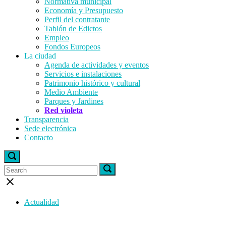
Normativa municipal
Economía y Presupuesto
Perfil del contratante
Tablón de Edictos
Empleo
Fondos Europeos
La ciudad
Agenda de actividades y eventos
Servicios e instalaciones
Patrimonio histórico y cultural
Medio Ambiente
Parques y Jardines
Red violeta
Transparencia
Sede electrónica
Contacto
Open
search
Search
Search
Search
bar
for:
for:
Close
search
bar
Actualidad