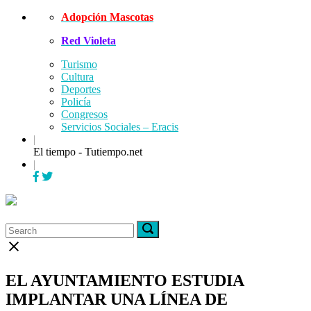
Skip
Adopción Mascotas
to
Red Violeta
content
Turismo
Cultura
Deportes
Policía
Congresos
Servicios Sociales – Eracis
|
El tiempo - Tutiempo.net
|
Menu
Search
Search
Search
for:
for:
Close
search
bar
EL AYUNTAMIENTO ESTUDIA
IMPLANTAR UNA LÍNEA DE