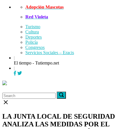
Skip
Adopción Mascotas
to
Red Violeta
content
Turismo
Cultura
Deportes
Policía
Congresos
Servicios Sociales – Eracis
|
El tiempo - Tutiempo.net
|
Menu
Search
Search
Search
for:
for:
Close
search
bar
LA JUNTA LOCAL DE SEGURIDAD
ANALIZA LAS MEDIDAS POR EL