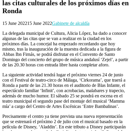
las citas culturales de los próximos días en
Ronda
15 June 2022
15 June 2022
Gabinete de alcaldía
La delegada municipal de Cultura, Alicia López, ha dado a conocer
algunas de las citas que se van a realizar en la ciudad en los
próximos días. La concejal ha empezado recordando que hoy
mismo, tras la inauguración de la muestra dedicada a la figura de
Abbas Ibn Firnás, se podrá disfrutar en el Convento de Santo
Domingo del concierto del grupo de música andalusí ‘Zejel’, a partir
de las 20.30 horas con entrada libre hasta completar aforo.
La siguiente actividad tendrá lugar el próximo viernes 24 de junio
con el Festival de teatro-circo de Málaga, ‘Cirkorama’, que traerá a
Ronda a partir de las 21.30 horas en el auditorio de Blas Infante, el
espectáculo familiar ‘Infinit’, con acrobacias, malabares y trapecio,
además de mucho humor. El sábado 25 se pondrá en escena en el
teatro municipal el segundo pase del montaje del musical ‘Mamma
mía’ a cargo del Centro de Artes Escénicas ‘Entre Bambalinas’.
Precisamente el centro ya tiene prevista una nueva representación
que se estrenará el próximo 2 de julio con el musical basado en la
película de Disney, ‘Aladdin’. En este tributo a Disney participarán