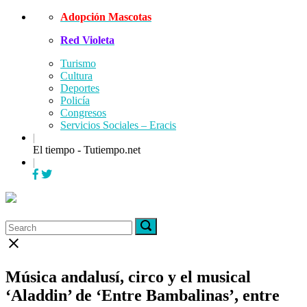
Skip
Adopción Mascotas
to
Red Violeta
content
Turismo
Cultura
Deportes
Policía
Congresos
Servicios Sociales – Eracis
|
El tiempo - Tutiempo.net
|
Menu
Search
Search
Search
for:
for:
Close
search
bar
Música andalusí, circo y el musical
‘Aladdin’ de ‘Entre Bambalinas’, entre