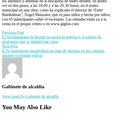
los alumnos y alumnas de la disciplina de teatro infantil. Se podrá
ver en dos pases, a las 18.00 y a las 20.30 horas, en el teatro
municipal en una obra, como ha explicado el director de ‘Entre
Bambalinas’, Ángel Manzano, que es para niños y hecha por niños,
con 65 participantes sobre el escenario. Las entradas están ya a la
venta en el propio centro o en www.giglon.com
Post
Previous Post
El Ayuntamiento de Ronda reconoce la entrega y el trabajo de
navigation
profesores que se jubilan este curso
Next Post
El Ayuntamiento desarrollará un plan de mejoras en los colegios
durante el periodo estival
Gabinete de alcaldía
View posts by Gabinete de alcaldía
You May Also Like